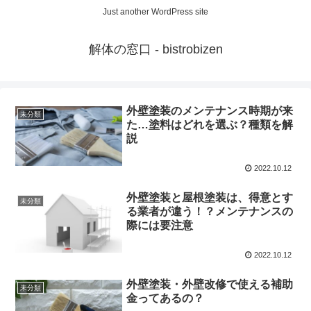
Just another WordPress site
解体の窓口 - bistrobizen
外壁塗装のメンテナンス時期が来
未分類
た…塗料はどれを選ぶ？種類を解
説
2022.10.12
外壁塗装と屋根塗装は、得意とす
未分類
る業者が違う！？メンテナンスの
際には要注意
2022.10.12
外壁塗装・外壁改修で使える補助
未分類
金ってあるの？